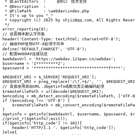
 * @LastEditors  :  　 @祥💥　技术支持

 * @Description  : 

 * @FilePath     : \webdav\index.php

 * It's up to you ^_^

 * Copyright (c) 2025 by shjiz@qq.com, All Rights Reser
 */

error_reporting(0);

// 设置脚本默认字符集

header('Content-Type: text/html; charset=UTF-8');

// 确保PHP使用UTF-8处理字符串

define('DEFAULT_CHARSET', 'UTF-8');

// 配置WebDAV连接信息

$webdavUrl = 'https://webdav.123pan.cn/webdav';

$username = '1*********2';

$password = '*******************************f****';

$REQUEST_URI = $_SERVER['REQUEST_URI'];

$REQUEST_URI = preg_replace('/\?.+$/', '', $REQUEST_URI
// 直接使用原始URL，由getinfo函数负责正确编码处理

$remoteFilePath = urldecode($REQUEST_URI);

$encoding = mb_detect_encoding($remoteFilePath, ['UTF-8
if ($encoding !== 'UTF-8') {

    $remoteFilePath = mb_convert_encoding($remoteFilePa
}

$getinfo = getinfo($webdavUrl, $username, $password, $r
//print_r($getinfo);exit();

if($getinfo['http_code'] != 302){

    header('HTTP/1.1 '. $getinfo['http_code']);

}else{
