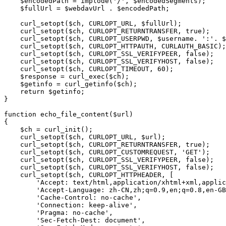
    $encodedPath = implode('/', $encodedSegments);

    $fullUrl = $webdavUrl . $encodedPath;

    curl_setopt($ch, CURLOPT_URL, $fullUrl);

    curl_setopt($ch, CURLOPT_RETURNTRANSFER, true);

    curl_setopt($ch, CURLOPT_USERPWD, $username. ':'. $
    curl_setopt($ch, CURLOPT_HTTPAUTH, CURLAUTH_BASIC);

    curl_setopt($ch, CURLOPT_SSL_VERIFYPEER, false);

    curl_setopt($ch, CURLOPT_SSL_VERIFYHOST, false);

    curl_setopt($ch, CURLOPT_TIMEOUT, 60);

    $response = curl_exec($ch);

    $getinfo = curl_getinfo($ch);

    return $getinfo;

}

function echo_file_content($url)

{

    $ch = curl_init();

    curl_setopt($ch, CURLOPT_URL, $url);

    curl_setopt($ch, CURLOPT_RETURNTRANSFER, true);

    curl_setopt($ch, CURLOPT_CUSTOMREQUEST, 'GET');

    curl_setopt($ch, CURLOPT_SSL_VERIFYPEER, false);

    curl_setopt($ch, CURLOPT_SSL_VERIFYHOST, false);

    curl_setopt($ch, CURLOPT_HTTPHEADER, [

        'Accept: text/html,application/xhtml+xml,applic
        'Accept-Language: zh-CN,zh;q=0.9,en;q=0.8,en-GB
        'Cache-Control: no-cache',

        'Connection: keep-alive',

        'Pragma: no-cache',

        'Sec-Fetch-Dest: document',
