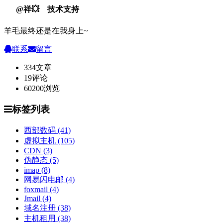
@祥💥 技术支持
羊毛最终还是在我身上~
联系
留言
334
文章
19
评论
60200
浏览
标签列表
西部数码
(41)
虚拟主机
(105)
CDN
(3)
伪静态
(5)
imap
(8)
网易闪电邮
(4)
foxmail
(4)
Jmail
(4)
域名注册
(38)
主机租用
(38)