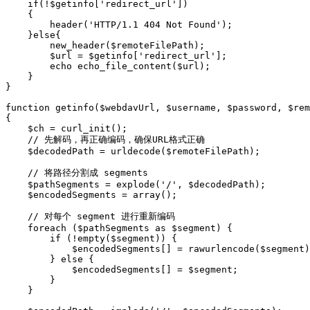
    if(!$getinfo['redirect_url'])

    {

        header('HTTP/1.1 404 Not Found');

    }else{

        new_header($remoteFilePath);

        $url = $getinfo['redirect_url'];

        echo echo_file_content($url);

    }

}

function getinfo($webdavUrl, $username, $password, $rem
{

    $ch = curl_init();

    // 先解码，再正确编码，确保URL格式正确

    $decodedPath = urldecode($remoteFilePath);

    // 将路径分割成 segments

    $pathSegments = explode('/', $decodedPath);

    $encodedSegments = array();

    // 对每个 segment 进行重新编码

    foreach ($pathSegments as $segment) {

        if (!empty($segment)) {

            $encodedSegments[] = rawurlencode($segment)
        } else {

            $encodedSegments[] = $segment;

        }

    }
