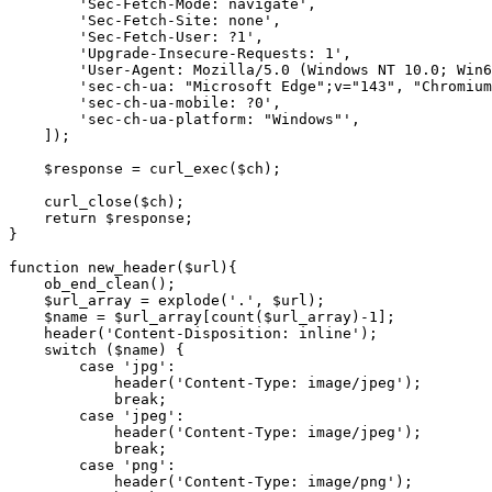
        'Sec-Fetch-Mode: navigate',

        'Sec-Fetch-Site: none',

        'Sec-Fetch-User: ?1',

        'Upgrade-Insecure-Requests: 1',

        'User-Agent: Mozilla/5.0 (Windows NT 10.0; Win6
        'sec-ch-ua: "Microsoft Edge";v="143", "Chromium
        'sec-ch-ua-mobile: ?0',

        'sec-ch-ua-platform: "Windows"',

    ]);

    $response = curl_exec($ch);

    curl_close($ch);

    return $response;

}

function new_header($url){

    ob_end_clean();

    $url_array = explode('.', $url);

    $name = $url_array[count($url_array)-1];

    header('Content-Disposition: inline');

    switch ($name) {

        case 'jpg':

            header('Content-Type: image/jpeg');

            break;

        case 'jpeg':

            header('Content-Type: image/jpeg');

            break;

        case 'png':

            header('Content-Type: image/png');
