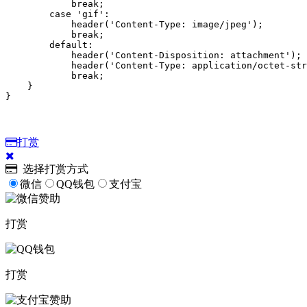
            break;

        case 'gif':

            header('Content-Type: image/jpeg');

            break;

        default:

            header('Content-Disposition: attachment');

            header('Content-Type: application/octet-str
            break;

    }

}
打赏
选择打赏方式
微信
QQ钱包
支付宝
打赏
打赏