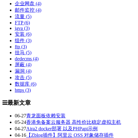
企业网盘
(4)
邮件监控
(4)
流量
(5)
FTP
(6)
java
(3)
安装
(6)
组件
(3)
ftp
(3)
挂马
(5)
dedecms
(4)
屏蔽
(4)
漏洞
(4)
攻击
(5)
数据库
(6)
https
(3)
最新文章
06-27
青龙面板依赖安装
05-24
香港免备案云服务器 高性价比稳定虚拟主机
04-27
Aira2 docker部署 以及PHPapi示例
04-16
【Zblog插件】阿里云 OSS 对象储存插件