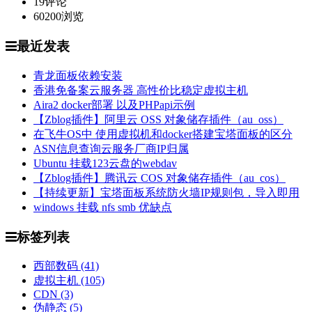
19
评论
60200
浏览
最近发表
青龙面板依赖安装
香港免备案云服务器 高性价比稳定虚拟主机
Aira2 docker部署 以及PHPapi示例
【Zblog插件】阿里云 OSS 对象储存插件（au_oss）
在飞牛OS中 使用虚拟机和docker搭建宝塔面板的区分
ASN信息查询云服务厂商IP归属
Ubuntu 挂载123云盘的webdav
【Zblog插件】腾讯云 COS 对象储存插件（au_cos）
【持续更新】宝塔面板系统防火墙IP规则包，导入即用
windows 挂载 nfs smb 优缺点
标签列表
西部数码
(41)
虚拟主机
(105)
CDN
(3)
伪静态
(5)