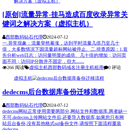
[原创]流量异常-挂马造成百度收录异常关
键词之解决方案（虚拟主机）
西部数码钻石代理
2024-07-12
一.异常现象：流量突然暴涨，达到平时流量几倍乃至几十
倍，大多数情况下因流量超标网站被停止。二.排查原因：1.首
先分析web日志：访问量明显的成倍、几十倍的增加；访问页
面不同；访问IP分散并不固定，但大.......
266 阅读
虚拟主机
西部数码
域名注册
主机租用
0 评论
虚拟主机
dedecms后台数据库备份迁移流程
西部数码钻石代理
2024-07-12
dedecms网站正常使用需要两部分,网站文件和数据库.两者缺一
不可.dedecms上传网站文件后,还要导入数据库,如果您只有网
站后台备份,没有其他格式sql备份文件,请按照下面流程重装
dedecms.......