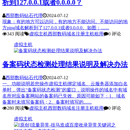
析到127.0.0.1或者0.0.0.0？
西部数码钻石代理
2024-07-12
现象：有的地方可以访问，有的地方不能访问。不能访问的地
方ping域名解析到了127.0.0.1或者0.0.0.0。如图：.......
343 阅读
虚拟主机
西部数码
域名注册
主机租用
0 评论
虚拟主机
备案码状态检测处理结果说明及解决办法
西部数码钻石代理
2024-07-12
一、功能说明若您操作虚拟主机绑定域名、云服务器添加白名
单时，弹出“备案码状态检测”的窗口，说明操作的域名中有域
名所对应备案网站的备案码已失效。原因可能如下：1、域名
备案时未填写备案码；2、备案时填写的.......
280 阅读
虚拟主机
西部数码
域名注册
主机租用
0 评论
虚拟主机