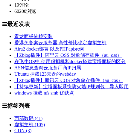
19
评论
60200
浏览
最近发表
青龙面板依赖安装
香港免备案云服务器 高性价比稳定虚拟主机
Aira2 docker部署 以及PHPapi示例
【Zblog插件】阿里云 OSS 对象储存插件（au_oss）
在飞牛OS中 使用虚拟机和docker搭建宝塔面板的区分
ASN信息查询云服务厂商IP归属
Ubuntu 挂载123云盘的webdav
【Zblog插件】腾讯云 COS 对象储存插件（au_cos）
【持续更新】宝塔面板系统防火墙IP规则包，导入即用
windows 挂载 nfs smb 优缺点
标签列表
西部数码
(41)
虚拟主机
(105)
CDN
(3)