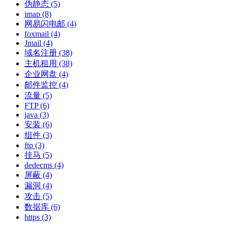
伪静态
(5)
imap
(8)
网易闪电邮
(4)
foxmail
(4)
Jmail
(4)
域名注册
(38)
主机租用
(38)
企业网盘
(4)
邮件监控
(4)
流量
(5)
FTP
(6)
java
(3)
安装
(6)
组件
(3)
ftp
(3)
挂马
(5)
dedecms
(4)
屏蔽
(4)
漏洞
(4)
攻击
(5)
数据库
(6)
https
(3)