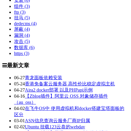
安装
(6)
组件
(3)
ftp
(3)
挂马
(5)
dedecms
(4)
屏蔽
(4)
漏洞
(4)
攻击
(5)
数据库
(6)
https
(3)
最新文章
06-27
青龙面板依赖安装
05-24
香港免备案云服务器 高性价比稳定虚拟主机
04-27
Aira2 docker部署 以及PHPapi示例
04-16
【Zblog插件】阿里云 OSS 对象储存插件
（au_oss）
04-02
在飞牛OS中 使用虚拟机和docker搭建宝塔面板的
区分
03-01
ASN信息查询云服务厂商IP归属
02-02
Ubuntu 挂载123云盘的webdav