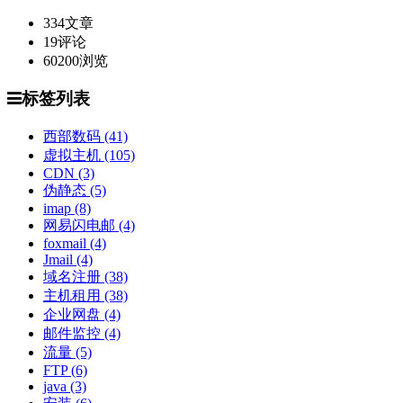
334
文章
19
评论
60200
浏览
标签列表
西部数码
(41)
虚拟主机
(105)
CDN
(3)
伪静态
(5)
imap
(8)
网易闪电邮
(4)
foxmail
(4)
Jmail
(4)
域名注册
(38)
主机租用
(38)
企业网盘
(4)
邮件监控
(4)
流量
(5)
FTP
(6)
java
(3)