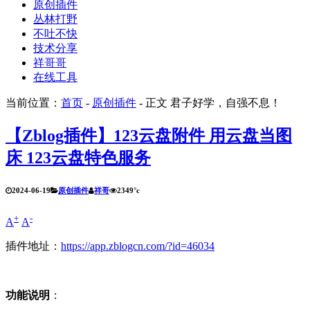
原创插件
丛林打野
不吐不快
技术分享
祥哥哥
在线工具
当前位置：
首页
-
原创插件
- 正文
君子好学，自强不息！
【Zblog插件】123云盘附件 用云盘当图
床 123云盘特色服务
2024-06-19
原创插件
祥哥
2349°c
+
-
A
A
插件地址：
https://app.zblogcn.com/?id=46034
功能说明
：