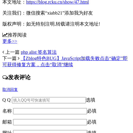
本文地址：
https://blog.rcku.cn/show/47.html
关注我们：
微信搜索“xiabb21”添加我为好友
版权声明：
如无特别注明,转载请注明本文地址!
推荐阅读
更多>>
上一篇
php alist 签名算法
下一篇
【Zblog特色BUG】JavaScript加载失败点击“确定”即
可获得修复方案，点击“取消”继续
发表评论
取消回复
Q Q
选填
名称
必填
邮箱
必填
网址
选填