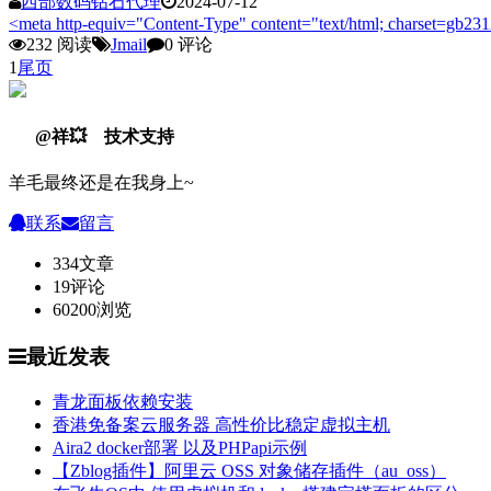
西部数码钻石代理
2024-07-12
<meta http-equiv="Content-Type" content="text/html; charset=gb2312
232 阅读
Jmail
0 评论
1
尾页
@祥💥 技术支持
羊毛最终还是在我身上~
联系
留言
334
文章
19
评论
60200
浏览
最近发表
青龙面板依赖安装
香港免备案云服务器 高性价比稳定虚拟主机
Aira2 docker部署 以及PHPapi示例
【Zblog插件】阿里云 OSS 对象储存插件（au_oss）