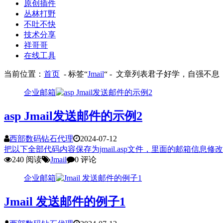
原创插件
丛林打野
不吐不快
技术分享
祥哥哥
在线工具
当前位置：
首页
- 标签“
Jmail
“ - 文章列表
君子好学，自强不息
企业邮箱
asp Jmail发送邮件的示例2
西部数码钻石代理
2024-07-12
把以下全部代码内容保存为jmail.asp文件，里面的邮箱信息修改为自己的即可<%@
240 阅读
Jmail
0 评论
企业邮箱
Jmail 发送邮件的例子1