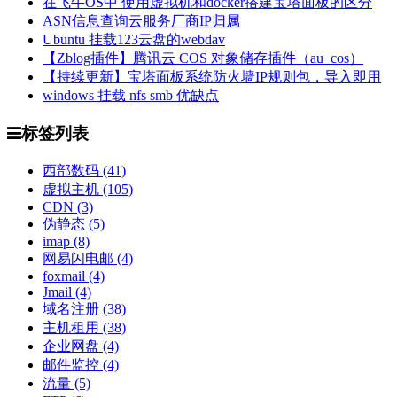
在飞牛OS中 使用虚拟机和docker搭建宝塔面板的区分
ASN信息查询云服务厂商IP归属
Ubuntu 挂载123云盘的webdav
【Zblog插件】腾讯云 COS 对象储存插件（au_cos）
【持续更新】宝塔面板系统防火墙IP规则包，导入即用
windows 挂载 nfs smb 优缺点
标签列表
西部数码
(41)
虚拟主机
(105)
CDN
(3)
伪静态
(5)
imap
(8)
网易闪电邮
(4)
foxmail
(4)
Jmail
(4)
域名注册
(38)
主机租用
(38)
企业网盘
(4)
邮件监控
(4)
流量
(5)