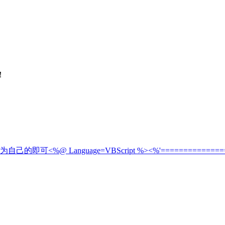
！
 Language=VBScript %><%'===================