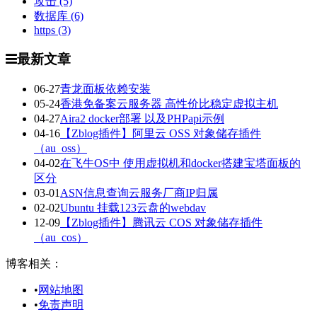
攻击
(5)
数据库
(6)
https
(3)
最新文章
06-27
青龙面板依赖安装
05-24
香港免备案云服务器 高性价比稳定虚拟主机
04-27
Aira2 docker部署 以及PHPapi示例
04-16
【Zblog插件】阿里云 OSS 对象储存插件
（au_oss）
04-02
在飞牛OS中 使用虚拟机和docker搭建宝塔面板的
区分
03-01
ASN信息查询云服务厂商IP归属
02-02
Ubuntu 挂载123云盘的webdav
12-09
【Zblog插件】腾讯云 COS 对象储存插件
（au_cos）
博客相关：
•
网站地图
•
免责声明