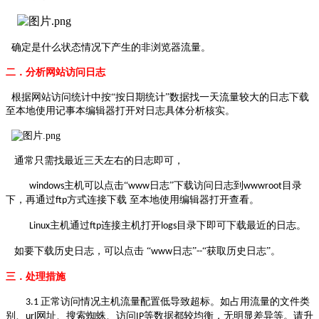
确定是什么状态情况下产生的非浏览器流量。
二．分析网站访问日志
根据网站访问统计中按
“
按日期统计”数据找一天流量较大的日志下载
至本地使用记事本编辑器打开对日志具体分析核实。
通常只需找最近三天左右的日志即可，
主机可以点击“
日志”下载访问日志到
目录
windows
www
wwwroot
下，再通过
方式连接下载 至本地使用编辑器打开查看。
ftp
主机通过
连接主机打开
目录下即可下载最近的日志。
Linux
ftp
logs
如要下载历史日志，可以点击
“
日志”
“
获取历史
日志
”。
www
--
三．处理措施
正常访问情况主机流量配置低导致超标。如占用流量的文件类
3.1
别、
网址、搜索蜘蛛、访问
等数据都较均衡，无明显差异等。请升
url
IP