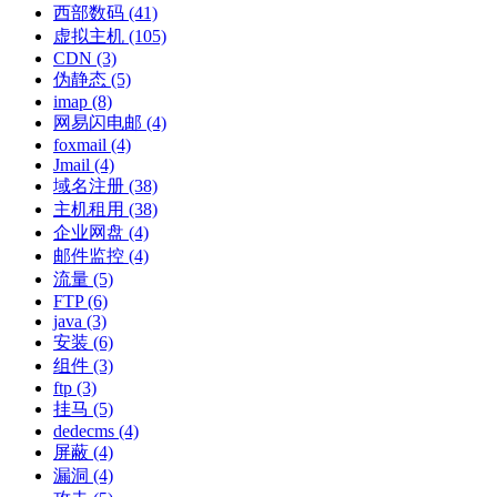
西部数码
(41)
虚拟主机
(105)
CDN
(3)
伪静态
(5)
imap
(8)
网易闪电邮
(4)
foxmail
(4)
Jmail
(4)
域名注册
(38)
主机租用
(38)
企业网盘
(4)
邮件监控
(4)
流量
(5)
FTP
(6)
java
(3)
安装
(6)
组件
(3)
ftp
(3)
挂马
(5)
dedecms
(4)
屏蔽
(4)
漏洞
(4)