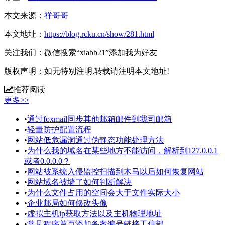
本文来源：
祥哥哥
本文地址：
https://blog.rcku.cn/show/281.html
关注我们：
微信搜索“xiabb21”添加我为好友
版权声明：
如无特别注明,转载请注明本文地址!
推荐阅读
更多>>
•
通过foxmail同步其他邮箱邮件到我司邮箱
•
轻量防护配置流程
•
网站低危漏洞通过伪静态功能处理方法
•
为什么我的域名在某些地方不能访问，解析到127.0.0.1
或者0.0.0.0？
•
网站被系统入侵监控扫描到木马以后如何恢复网站
•
网站域名被墙了如何判断解决
•
为什么文件占用的空间会大于文件实际大小
•
企业邮局如何修改头像
•
虚拟主机ip获取方法以及主机物理地址
•
常见程序首页添加备案编号链接工信部