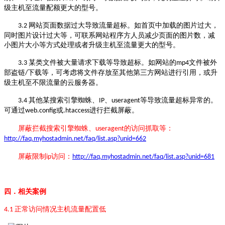
级主机至流量配额更大的型号。
网站页面数据过大导致流量超标。如首页中加载的图片过大，
3.2
同时图片设计过大等，可联系网站程序方人员减少页面的图片数，减
小图片大小等方式处理或者升级主机至流量更大的型号。
某类文件被大量请求下载等导致超标。如网站的
文件被外
3.3
mp4
部盗链
下载等，可考虑将文件存放至其他第三方网站进行引用，或升
/
级主机至不限流量的云服务器。
其他某搜索引擎蜘蛛、
、
等导致流量超标异常的。
3.4
IP
useragent
可通过
或
进行拦截屏蔽。
web.config
.htaccess
屏蔽拦截搜索引擎蜘蛛、
useragent的访问抓取等：
http://faq.myhostadmin.net/faq/list.asp?unid=662
屏蔽限制
访问
：
ip
http://faq.myhostadmin.net/faq/list.asp?unid=681
四．
相关案例
正常访问情况主机流量配置低
4.1