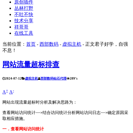
原创插件
丛林打野
不吐不快
技术分享
祥哥哥
在线工具
当前位置：
首页
-
西部数码
-
虚拟主机
- 正文
君子好学，自强
不息！
网站流量超标排查
2024-07-12
虚拟主机
西部数码钻石代理
289°c
+
-
A
A
网站出现流量超标时分析及解决思路为：
查看网站访问统计
结合访问统计分析网站访问日志
确定原因采
---->
---->
取相应措施。
一．查看网站访问统计