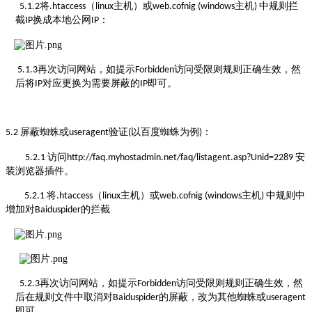
将
（
主机）或
主机
中规则拦
5.1.2
.htaccess
linux
web.cofnig (windows
)
截
换成本地公网
：
IP
IP
再次访问网站，如提示
访问受限则规则正确生效，然
5.1.3
Forbidden
后将
对应更换为需要屏蔽的
即可。
IP
IP
屏蔽蜘蛛或
验证
以百度蜘蛛为例
：
5.2
useragent
(
)
访问
安
5.2.1
http://faq.myhostadmin.net/faq/listagent.asp?Unid=2289
装浏览器插件。
将
（
主机）或
主机
中规则中
5.2.1
.htaccess
linux
web.cofnig (windows
)
增加对
的拦截
Baiduspider
再次访问网站，如提示
访问受限则规则正确生效，然
5.2.3
Forbidden
后在规则文件中取消对
的屏蔽，改为其他蜘蛛或
Baiduspider
useragent
即可。