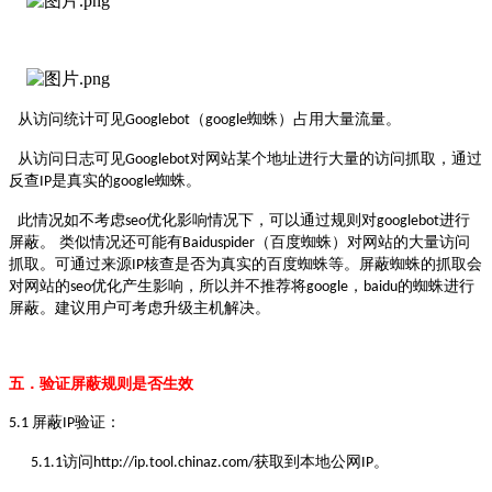
从访问统计可见
（
蜘蛛
）
占用大量流量。
Googlebot
google
从访问日志可见
对网站某个地址进行大量的访问抓取，通过
Googlebot
反查
是真实的
蜘蛛。
IP
google
此情况如不考虑
优化影响情况下，可以通过规则对
进行
seo
googlebot
屏蔽。 类似情况还可能有
（
百度蜘蛛
）
对网站的大量访问
Baiduspider
抓取。可通过来源
核查是否为真实的百度蜘蛛等。屏蔽蜘蛛的抓取会
IP
对网站的
优化产生影响，所以并不推荐将
，
的蜘蛛进行
seo
google
baidu
屏蔽。建议用户可考虑升级主机解决。
五．验证屏蔽规则是否生效
屏蔽
验证：
5.1
IP
访问
获取到本地公网
。
5.1.1
http://ip.tool.chinaz.com/
IP