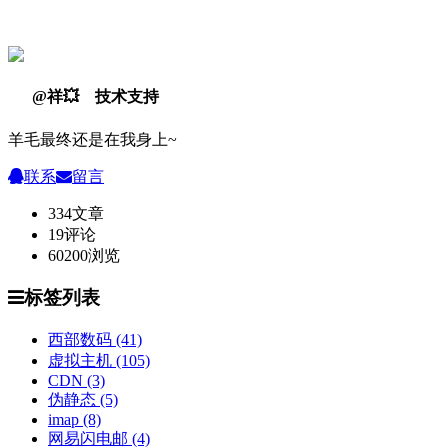
@祥💥 技术支持
羊毛最终还是在我身上~
联系
留言
334
文章
19
评论
60200
浏览
标签列表
西部数码
(41)
虚拟主机
(105)
CDN
(3)
伪静态
(5)
imap
(8)
网易闪电邮
(4)