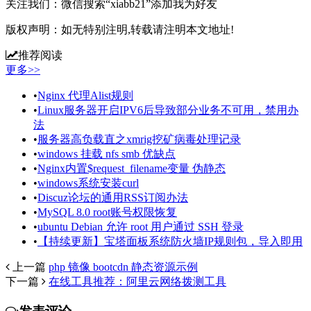
关注我们：
微信搜索“xiabb21”添加我为好友
版权声明：
如无特别注明,转载请注明本文地址!
推荐阅读
更多>>
•
Nginx 代理Alist规则
•
Linux服务器开启IPV6后导致部分业务不可用，禁用办
法
•
服务器高负载直之xmrig挖矿病毒处理记录
•
windows 挂载 nfs smb 优缺点
•
Nginx内置$request_filename变量 伪静态
•
windows系统安装curl
•
Discuz论坛的通用RSS订阅办法
•
MySQL 8.0 root账号权限恢复
•
ubuntu Debian 允许 root 用户通过 SSH 登录
•
【持续更新】宝塔面板系统防火墙IP规则包，导入即用
上一篇
php 镜像 bootcdn 静态资源示例
下一篇
在线工具推荐：阿里云网络拨测工具