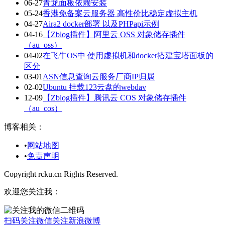
06-27
青龙面板依赖安装
05-24
香港免备案云服务器 高性价比稳定虚拟主机
04-27
Aira2 docker部署 以及PHPapi示例
04-16
【Zblog插件】阿里云 OSS 对象储存插件
（au_oss）
04-02
在飞牛OS中 使用虚拟机和docker搭建宝塔面板的
区分
03-01
ASN信息查询云服务厂商IP归属
02-02
Ubuntu 挂载123云盘的webdav
12-09
【Zblog插件】腾讯云 COS 对象储存插件
（au_cos）
博客相关：
•
网站地图
•
免责声明
Copyright rcku.cn Rights Reserved.
欢迎您关注我：
扫码关注微信
关注新浪微博