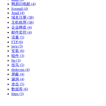
网易闪电邮
(4)
foxmail
(4)
Jmail
(4)
域名注册
(38)
主机租用
(38)
企业网盘
(4)
邮件监控
(4)
流量
(5)
FTP
(6)
java
(3)
安装
(6)
组件
(3)
ftp
(3)
挂马
(5)
dedecms
(4)
屏蔽
(4)
漏洞
(4)
攻击
(5)
数据库
(6)
https
(3)
博客相关：