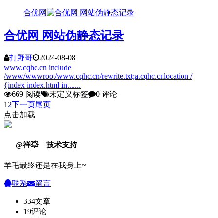
合优网
合优网 网站伪静态记录
打野哥
2024-08-08
www.cqhc.cn include
/www/wwwroot/www.cqhc.cn/rewrite.txt;a.cqhc.cnlocation /
{index index.html in.......
669 阅读
未定义标签
0 评论
1
2
下一页
尾页
点击加载
@祥💥 技术支持
羊毛最终还是在我身上~
联系
留言
334
文章
19
评论