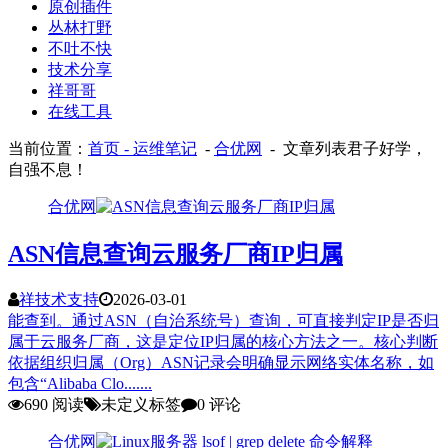
原创插件
丛林打野
不吐不快
技术分享
祥哥哥
在线工具
当前位置：
首页
- 运维笔记
-
合优网
- 文章列表
君子好学，
自强不息！
合优网
ASN信息查询云服务厂商IP归属
祥技术支持
2026-03-01
能查到。通过ASN（自治系统号）查询，可直接判定IP是否归
属于云服务厂商，这是定位IP归属的核心方法之一。核心判断
依据组织归属（Org）ASN记录会明确显示网络实体名称，如
包含“Alibaba Clo.......
690 阅读
未定义标签
0 评论
合优网