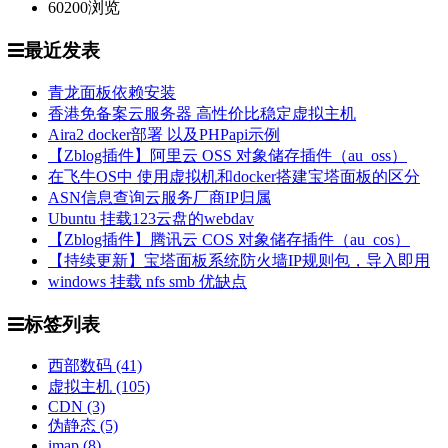
60200
浏览
最近发表
青龙面板依赖安装
香港免备案云服务器 高性价比稳定虚拟主机
Aira2 docker部署 以及PHPapi示例
【Zblog插件】阿里云 OSS 对象储存插件（au_oss）
在飞牛OS中 使用虚拟机和docker搭建宝塔面板的区分
ASN信息查询云服务厂商IP归属
Ubuntu 挂载123云盘的webdav
【Zblog插件】腾讯云 COS 对象储存插件（au_cos）
【持续更新】宝塔面板系统防火墙IP规则包，导入即用
windows 挂载 nfs smb 优缺点
标签列表
西部数码
(41)
虚拟主机
(105)
CDN
(3)
伪静态
(5)
imap
(8)