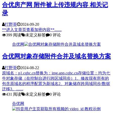
合优房产网 附件被上传违规内容 相关记
录
打野哥
2024-09-20
**进入文章页查看加密内容**.......
399 阅读
未定义标签
0 评论
合优网
合优网对象存储附件合并及域名替换方案
打野哥
2024-08-22
原域名：p1.cqhc.cn替换为：img.app.cqhc.cn存储位置：均为七
牛对象存储（在控制台进行跨区域同步）1、修改现有所有的
包含原域名的程序配置为新域名2、对象储存跨局域同步/数据
迁移3、.......
431 阅读
未定义标签
0 评论
合优网