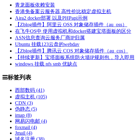
青龙面板依赖安装
香港免备案云服务器 高性价比稳定虚拟主机
Aira2 docker部署 以及PHPapi示例
【Zblog插件】阿里云 OSS 对象储存插件（au_oss）
在飞牛OS中 使用虚拟机和docker搭建宝塔面板的区分
ASN信息查询云服务厂商IP归属
Ubuntu 挂载123云盘的webdav
【Zblog插件】腾讯云 COS 对象储存插件（au_cos）
【持续更新】宝塔面板系统防火墙IP规则包，导入即用
windows 挂载 nfs smb 优缺点
标签列表
西部数码
(41)
虚拟主机
(105)
CDN
(3)
伪静态
(5)
imap
(8)
网易闪电邮
(4)
foxmail
(4)
Jmail
(4)
域名注册
(38)