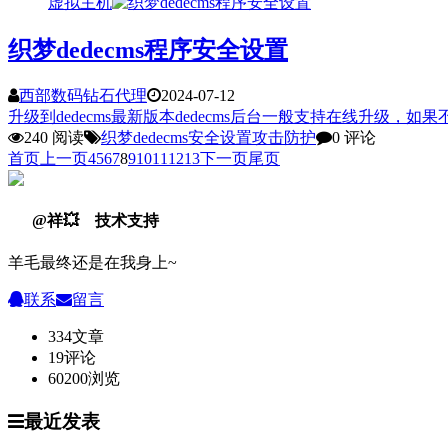
虚拟主机
织梦dedecms程序安全设置
西部数码钻石代理
2024-07-12
升级到dedecms最新版本dedecms后台一般支持在线升级，如果
240 阅读
织梦
dedecms
安全设置
攻击
防护
0 评论
首页
上一页
4
5
6
7
8
9
10
11
12
13
下一页
尾页
@祥💥 技术支持
羊毛最终还是在我身上~
联系
留言
334
文章
19
评论
60200
浏览
最近发表