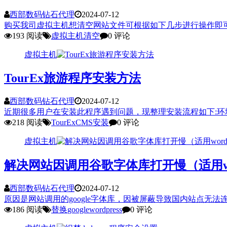
西部数码钻石代理
2024-07-12
购买我司虚拟主机想清空网站文件可根据如下几步进行操作即可：第1步
193 阅读
虚拟主机
清空
0 评论
虚拟主机
TourEx旅游程序安装方法
西部数码钻石代理
2024-07-12
近期很多用户在安装此程序遇到问题，现整理安装流程如下:环境要求:win2003 n
218 阅读
TourEx
CMS
安装
0 评论
虚拟主机
解决网站因调用谷歌字体库打开慢（适用wo
西部数码钻石代理
2024-07-12
原因是网站调用的google字体库，因被屏蔽导致国内站点无法连
186 阅读
替换
google
wordpress
0 评论