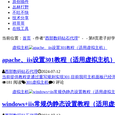
原创插件
丛林打野
不吐不快
技术分享
祥哥哥
在线工具
当前位置：
首页
- 作者"
西部数码钻石代理
" - - 第8页
君子好
虚拟主机
apache、iis设置301教程（适用虚拟主机
西部数码钻石代理
2024-07-12
当前提供教程是通过重写规则实现301,目前我司主机面板已经开发"3
181 阅读
301
虚拟主机
0 评论
虚拟主机
windows+iis常规伪静态设置教程（适用