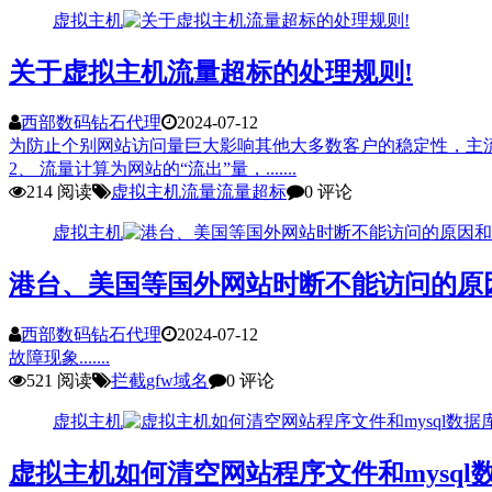
虚拟主机
关于虚拟主机流量超标的处理规则!
西部数码钻石代理
2024-07-12
为防止个别网站访问量巨大影响其他大多数客户的稳定性，主
2、 流量计算为网站的“流出”量，.......
214 阅读
虚拟主机
流量
流量超标
0 评论
虚拟主机
港台、美国等国外网站时断不能访问的原
西部数码钻石代理
2024-07-12
故障现象.......
521 阅读
拦截
gfw
域名
0 评论
虚拟主机
虚拟主机如何清空网站程序文件和mysql