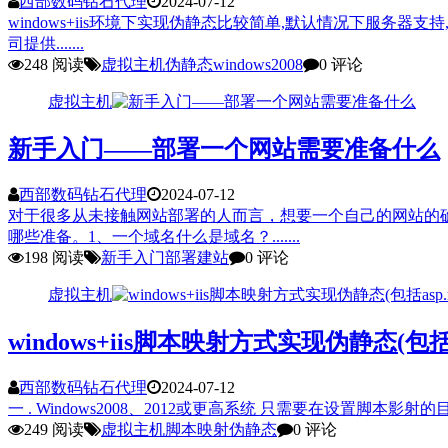
西部数码钻石代理
2024-07-12
windows+iis环境下实现伪静态比较简单,默认情况下服务器
司提供.......
248 阅读
虚拟主机
伪静态
windows2008
0 评论
虚拟主机
新手入门——部署一个网站需要准备什么
西部数码钻石代理
2024-07-12
对于很多从未接触网站部署的人而言，想要一个自己的网站的
哪些准备。1、一个域名什么是域名？.......
198 阅读
新手入门
部署
建站
0 评论
虚拟主机
windows+iis脚本映射方式实现伪静态(包括as
西部数码钻石代理
2024-07-12
一 . Windows2008、2012或更高系统 只需要在设置脚本影射的目录下创建we
249 阅读
虚拟主机
脚本映射
伪静态
0 评论